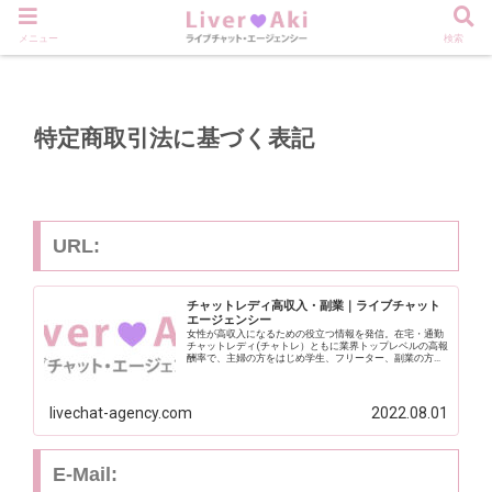
メニュー
検索
特定商取引法に基づく表記
URL:
チャットレディ高収入・副業｜ライブチャット
エージェンシー
女性が高収入になるための役立つ情報を発信。在宅・通勤
チャットレディ(チャトレ）ともに業界トップレベルの高報
酬率で、主婦の方をはじめ学生、フリーター、副業の方な
どの高収入をサポート。ライバーアキ=現役チャットレデ
ィ、ライバー·エージェント(最高報酬55％)、タワマンにあ
るライブチャット·ルーム、オーナー、美容サロン経営。女
性ライバーの成功のために。
livechat-agency.com
2022.08.01
E-Mail: