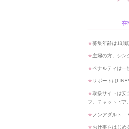
在
★
募集年齢は18
★
主婦の方、シン
★
ペナルティは一
★
サポートはLIN
★
取扱サイトは安
ブ、チャットピア
★
ノンアダルト、
★
お仕事をはじめ