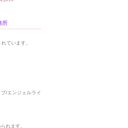
務所
されています。
ブ/エンジェルライ
められます。