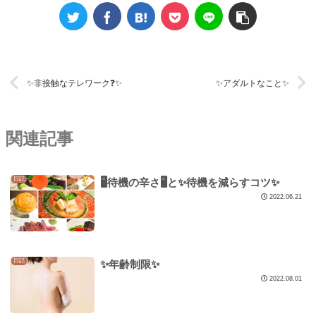
✨非接触なテレワーク❓✨
✨アダルトなこと✨
関連記事
日記
🖥待機の辛さ🖥と✨待機を減らすコツ✨
2022.06.21
日記
✨年齢制限✨
2022.08.01