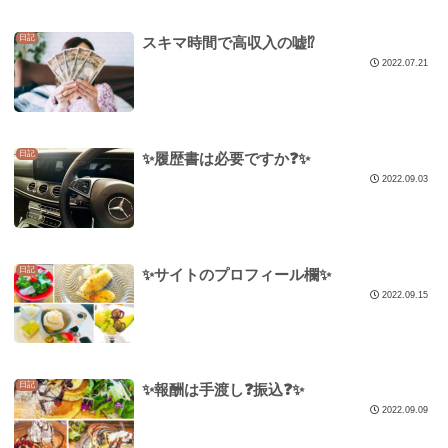
日記
スキマ時間で高収入の嘘⁉️
2022.07.21
日記
✨履歴書は必要ですか❓✨
2022.09.03
日記
✨サイトのプロフィール欄✨
2022.09.15
日記
✨報酬は手渡し❓振込❓✨
2022.09.09