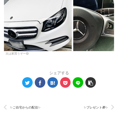
次は家買うぞー😄
シェアする
✨ご自宅からの配信✨
✨プレゼント🎁✨