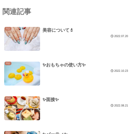
関連記事
日記
美容について💄
2022.07.20
日記
✨おもちゃの使い方✨
2022.10.23
日記
✨面接✨
2022.08.21
日記