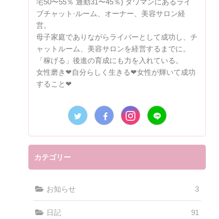
宅50〜55％ 通勤31〜45％) タワマンにあるライ
ブチャット·ルーム、オーナー、美容サロン経
営。
母子家庭でありながらライバーとして成功し、チ
ャットルーム、美容サロンを経営するまでに。
「稼げる」後進の育成にも力を入れている。
女性磨き❤︎自分らしく生きる❤︎女性が輝いて成功
すること❤︎
カテゴリー
お知らせ
3
日記
91