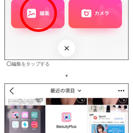
⭕️編集をタップする
▼